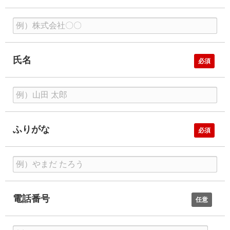
氏名
必須
ふりがな
必須
ふ
り
電話番号
が
任意
な